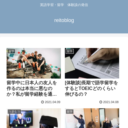
英語学習・留学 体験談の発信
reitoblog
留学
留学
留学中に日本人の友人を
[体験談]長期で語学留学を
作るのは本当に悪なの
するとTOEICどのくらい
か？私が留学経験を通し
伸びるの？
て思う事
2021.04.09
2021.04.08
大学生活
留学