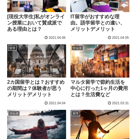
[現役大学生]私がオンライ
IT留学がおすすめな理
ン授業において賛成派で
由。語学留学との違い、
ある理由とは？
メリットデメリット
2021.04.06
2021.04.05
留学
マルタ
2カ国留学とは？おすすめ
マルタ留学で節約生活を
の期間は？体験者が思う
中心に行った1ヶ月の費用
メリットデメリット
とは？生活費など
2021.04.04
2021.03.31
マルタ
留学