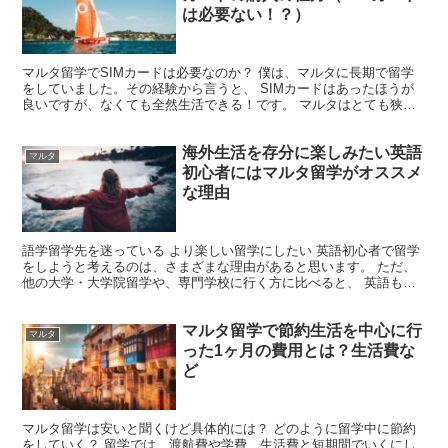
は必要ない！？）
マルタ留学でSIMカードは必要なのか？ 僕は、マルタに長期で留学
をしていました。その経験から言うと、 SIMカードはあったほうが
良いですが、なくても全然生活できる！です。 マルタはとても狭い
島国です。その中でも、公共のWifiがたくさんあり...
海外生活を存分に楽しみたい英語
マルタ
初心者にはマルタ留学がオススメ
な理由
語学留学先を迷っている より楽しい留学にしたい 英語初心者で留学
をしようと考えるのは、さまざまな理由があると思います。 ただ、
他の大学・大学院留学や、専門学校に行く方に比べると、 英語も勉
強するが生活自体を楽しみたい！！ という方が多いと思...
マルタ留学で節約生活を中心に行
マルタ
った1ヶ月の費用とは？生活費な
ど
マルタ留学は安いと聞くけど具体的には？ どのように留学中に節約
をしていく？ 留学では、渡航費や学費、生活費と短期間でいくにし