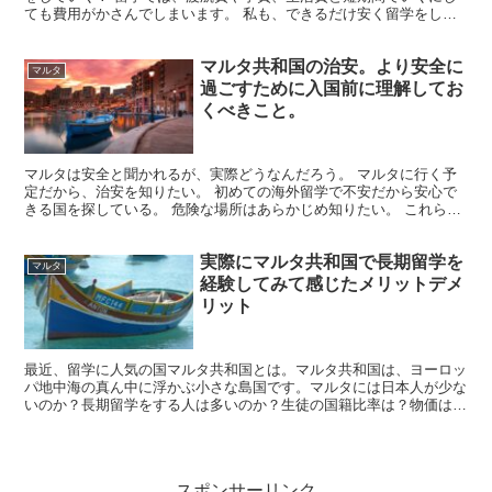
ても費用がかさんでしまいます。 私も、できるだけ安く留学をした
くて留学先を考えていました。 たくさん留学先としての選...
マルタ共和国の治安。より安全に
マルタ
過ごすために入国前に理解してお
くべきこと。
マルタは安全と聞かれるが、実際どうなんだろう。 マルタに行く予
定だから、治安を知りたい。 初めての海外留学で不安だから安心で
きる国を探している。 危険な場所はあらかじめ知りたい。 これらの
点の悩みを解決していきます。私は、マルタ共和国に長期...
実際にマルタ共和国で長期留学を
マルタ
経験してみて感じたメリットデメ
リット
最近、留学に人気の国マルタ共和国とは。マルタ共和国は、ヨーロッ
パ地中海の真ん中に浮かぶ小さな島国です。マルタには日本人が少な
いのか？長期留学をする人は多いのか？生徒の国籍比率は？物価は日
本より低いのは本当なの？マルタへの長期留学を経験してみて感じた
ことを説明します。
スポンサーリンク